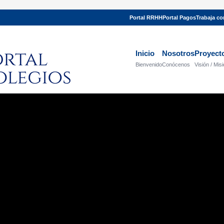
Portal RRHH
Portal Pagos
Trabaja c
Inicio
Nosotros
Proyect
Bienvenido
Conócenos
Visión / Mis