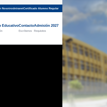
on Nosotros
Intranet
Certificado Alumno Regular
o Educativo
Contacto
Admisión 2027
ión
Escríbenos
Requisitos