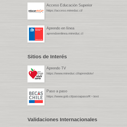
Acceso Educación Superior
https://acceso.mineduc.cl/
Aprendo en línea
aprendoenlinea.mineduc.cl
Sitios de Interés
Aprendo TV
https://www.mineduc.cl/aprendotv/
Paso a paso
https://www.gob.cl/pasoapaso/#:~:text=Gob.cl%20%
Validaciones Internacionales