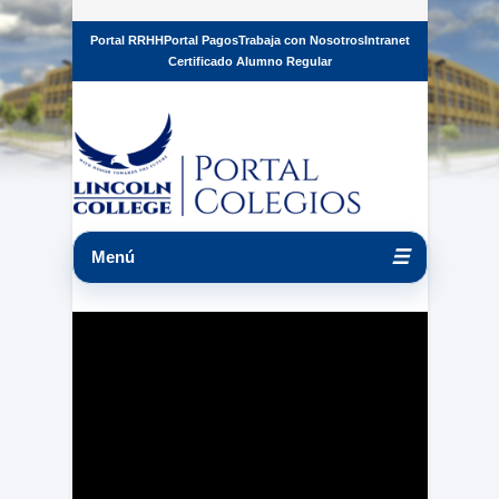
Portal RRHH
Portal Pagos
Trabaja con Nosotros
Intranet
Certificado Alumno Regular
☰
Menú