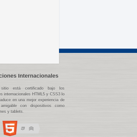
ciones Internacionales
sitio está certificado bajo los
es internacionales HTML5 y CSS3 lo
raduce en una mejor experiencia de
 amigable con dispositivos como
es y tablets.
%2D%20Paso%20a%20Paso&text=El%20Plan%20Paso%20a%20Paso,con%20restricciones%2