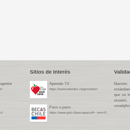
Sitios de Interés
Valida
uperior
Aprendo TV
Nuestro 
estándar
l/
https://www.mineduc.cl/aprendotv/
que se t
usuario,
smartphon
Paso a paso
cl
https://www.gob.cl/pasoapaso/#:~:text=Gob.cl%20