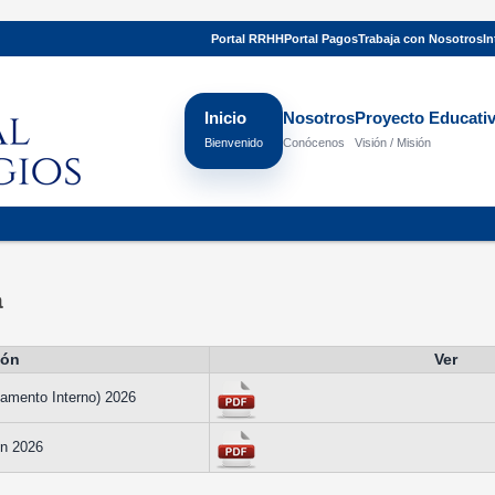
Portal RRHH
Portal Pagos
Trabaja con Nosotros
In
Inicio
Nosotros
Proyecto Educati
Bienvenido
Conócenos
Visión / Misión
Inic
a
ión
Ver
amento Interno) 2026
ón 2026