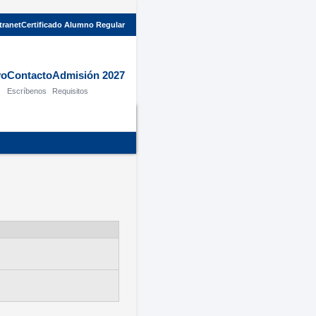
tranet
Certificado Alumno Regular
vo
Contacto
Admisión 2027
Escríbenos
Requisitos
io
/ Información Académica