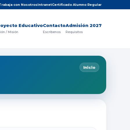
Trabaja con Nosotros
Intranet
Certificado Alumno Regular
royecto Educativo
Contacto
Admisión 2027
ión / Misión
Escríbenos
Requisitos
Inicio