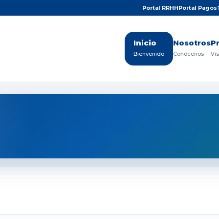
Portal RRHH
Portal Pagos
Inicio
Nosotros
P
Bienvenido
Conócenos
Vis